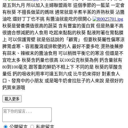
是五到九月 所以加入主婦聯盟兩年 這個季節的一藍菜 一定會
有秋葵 不擅長做菜的媽咪 通常就是半煮半蒸的弄熟秋葵 沾醬
油吃 還好丁丁也不挑 有醬油就能吃的很開心
秋葵是營養價值很高的蔬菜 含有豐富的蛋白質 但是熱量不高
很適合想減肥的人食用 吃起來黏黏的秋葵 黏液附著在胃黏膜
上 可以保護胃壁 就是俗話說的「顧胃」 但要秋葵屬性偏寒涼
脾胃虛寒、容易腹瀉或排軟便的人 最好不要多吃 燙熟後蘸摻
有蒜末、辣椒末的醬油食用 可以稍微平衡它的寒涼 但還是不
宜吃太多 秋葵含鈣量也很高 以100公克秋葵為例 鈣含量就有
80到100毫克 跟等重的鮮奶不相上下 不同的是 秋葵的草酸含
量低 鈣的吸收利用率可達五到六成 比牛奶來得好 對素食人
口、發育中的小朋友 或是喝牛奶會拉肚子的人來說 是很好的
鈣質來源哦
載入更多
公開留言
私密留言