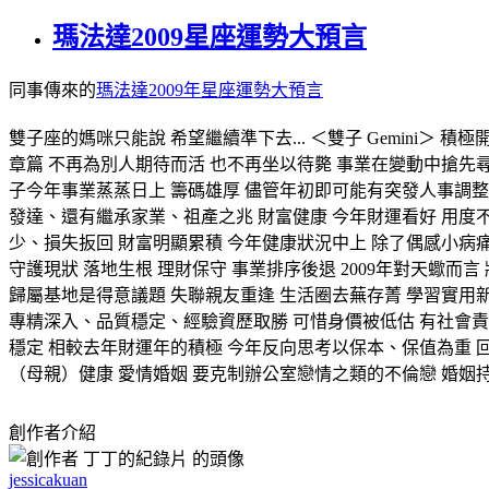
瑪法達2009星座運勢大預言
同事傳來的
瑪法達2009年星座運勢大預言
雙子座的媽咪只能說 希望繼續準下去... ＜雙子 Gemini＞
章篇 不再為別人期待而活 也不再坐以待斃 事業在變動中搶先尋
子今年事業蒸蒸日上 籌碼雄厚 儘管年初即可能有突發人事調整
發達、還有繼承家業、祖產之兆 財富健康 今年財運看好 用度
少、損失扳回 財富明顯累積 今年健康狀況中上 除了偶感小病痛 
守護現狀 落地生根 理財保守 事業排序後退 2009年對天蠍
歸屬基地是得意議題 失聯親友重逢 生活圈去蕪存菁 學習實用新
專精深入、品質穩定、經驗資歷取勝 可惜身價被低估 有社會責
穩定 相較去年財運年的積極 今年反向思考以保本、保值為重 
（母親）健康 愛情婚姻 要克制辦公室戀情之類的不倫戀 婚姻
創作者介紹
jessicakuan