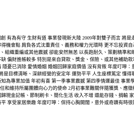
 積極開創 有為有守 生財有道 事業發現新大陸 2009年對雙子而
得機會點 肩負各式沈重責任、義務和權力光環時 更不忘投資自己
、組織重編或其他震撼 卻能安然無恙 以長跑耐久、策劃精準和眼
不缺 偏財進帳較多 特別是來自貸款、獎金、保險、或其他補助款
隱憂已消除 愛情婚姻 婚姻回歸家庭價值 沒有背叛 年度叮嚀：意志
而言 將是目標清晰、深耕經營的安定年 運勢平平 人生座標篤定 
知為專業加值 年初有喜 第一季事業震撼 第四季情運最佳 事業學
任和維持所屬團體向心力的使命 2月初事業難關伴隨獲獎、應徵
回歸現金記帳、節制刷卡、簡化生活 收入不增 還能存錢、捐輸 家
持平 享受家居樂趣 年度叮嚀：保持心胸開闊，意外或奇蹟有時很