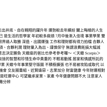
言 將是走出井底、自在翱翔的躍升年 運勢較去年繽紛 闔上晦暗的人生
 是生活的哲學家 年初較多麻煩 7月中後漸入佳境 事業學業 雙
界過人取勝 深造、出國運強 工作和理財都有得力拍檔 合夥人
項、合夥利潤 理財量入為出、謹慎保守 無謂浪費耗損大幅減
決定勝負 天蠍座的爸比也參考參考囉～ ＜天蠍 Scorpio＞
懂得取捨的智慧和珍惜生命中貴重的 不輕易動搖 居家和情感所託的
業 天蠍今年事業堅守版圖 不積極擴張 也不易被攻陷或取代 以
機會 交友圈重組，近賢遠惡，志業加分 財富健康 今年財運相對
是旺運中心 可望繼承家業、家產 今年健康問題不大 注意家人
難分辨