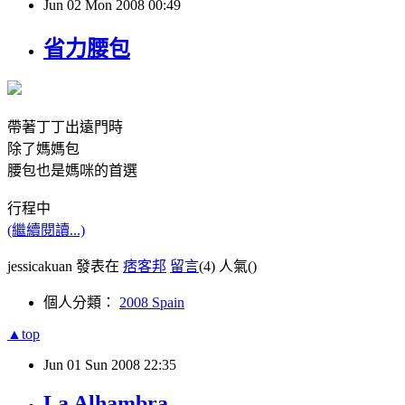
Jun
02
Mon
2008
00:49
省力腰包
帶著丁丁出遠門時
除了媽媽包
腰包也是媽咪的首選
行程中
(繼續閱讀...)
jessicakuan 發表在
痞客邦
留言
(4)
人氣(
)
個人分類：
2008 Spain
▲top
Jun
01
Sun
2008
22:35
La Alhambra