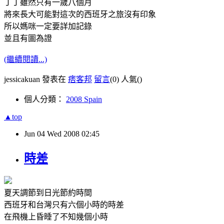
丁丁雖然只有一歲八個月
將來長大可能對這次的西班牙之旅沒有印象
所以媽咪一定要詳加記錄
並且有圖為證
(繼續閱讀...)
jessicakuan 發表在
痞客邦
留言
(0)
人氣(
)
個人分類：
2008 Spain
▲top
Jun
04
Wed
2008
02:45
時差
夏天調節到日光節約時間
西班牙和台灣只有六個小時的時差
在飛機上昏睡了不知幾個小時